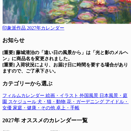
印象派作品 2027年カレンダー
お知らせ
[重要] 藤城清治の「遠い日の風景から」は「光と影のメルヘ
ン」に商品名を変更されました。
[重要] 入荷状況により、お届け日に時間を要する場合があり
ますので、ご了承下さい。
カテゴリーから選ぶ
フィルムカレンダー
絵画・イラスト
外国風景
日本風景・庭
園
スケジュール
犬・猫・動物
花・ガーデニング
アイドル・
女優
家庭・健康・その他
卓上・手帳
2027年 オススメのカレンダー一覧