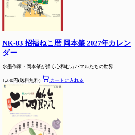
NK-83 招福ねこ暦 岡本肇 2027年カレン
ダー
水墨作家・岡本肇が描く心和むカバマルたちの世界
1,230円(送料無料)
カートに入れる