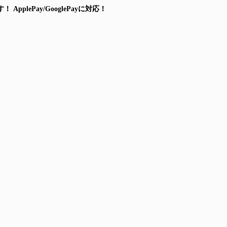
す！
ApplePay/GooglePayに対応！