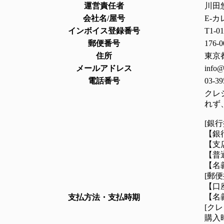
運営責任者
川田
会社名/屋号
E-
インボイス登録番号
T1-01
郵便番号
176-0
住所
東京都
メールアドレス
info@
電話番号
03-39
クレ
れず
[銀行
【銀
【支
【普通
【名
[郵便
【口座
【名
支払方法・支払時期
[ク
購入