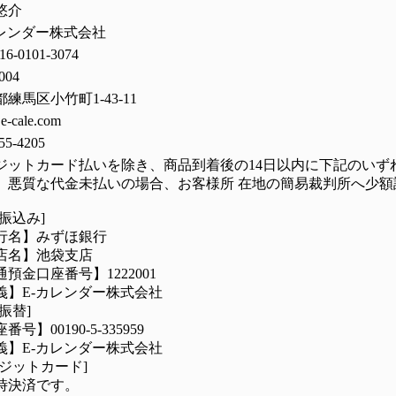
悠介
カレンダー株式会社
16-0101-3074
004
練馬区小竹町1-43-11
e-cale.com
55-4205
ジットカード払いを除き、商品到着後の14日以内に下記のい
、悪質な代金未払いの場合、お客様所 在地の簡易裁判所へ少
振込み]
行名】みずほ銀行
店名】池袋支店
預金口座番号】1222001
義】E-カレンダー株式会社
振替]
番号】00190-5-335959
義】E-カレンダー株式会社
レジットカード]
時決済です。