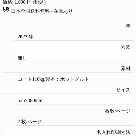
価格:
1,090
円 (税込)
日本全国送料無料 /
在庫あり
年
2027 年
六曜
無し
素材
コート110kg/製本：ホットメルト
サイズ
535×380mm
枚数/ページ
7 枚/ページ
名入れ印刷寸法