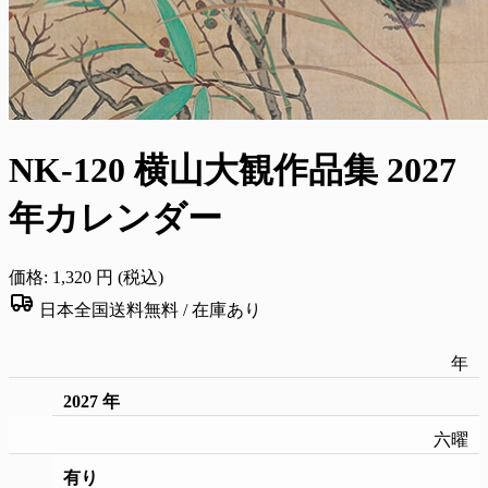
NK-120 横山大観作品集 2027
年カレンダー
価格:
1,320
円 (税込)
日本全国送料無料 /
在庫あり
年
2027 年
六曜
有り