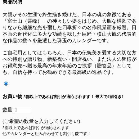
商品説明
大観がその生涯で終生描き続けた、日本の魂の象徴である
「富士山（霊峰）」の神々しい姿をはじめ、大胆な構図であ
りながら繊細な光を宿した四季折々の名作風景画を厳選。日
本画の近代化に多大な功績を残した巨匠・横山大観の代表的
な作品の数々を厳選した珠玉のカレンダーです。
ご自宅用としてはもちろん、日本の伝統美を愛する大切な方
への特別な贈り物、新築祝い・開店祝い、また法人の皆様が
お得意先へ贈る最高の年末年始のご挨拶（贈答品）として
も、自信を持ってお勧めできる最高級の逸品です。
お買い物
5部以上であれば割引が適応されます！
最大で4割引き!
数量
(ご希望の数量を入力してください)
5部以上であれば割引が適応されます
他のカレンダーと組み合わせても割引可能です！