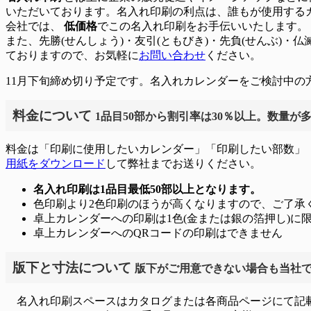
いただいております。名入れ印刷の利点は、誰もが使用するカ
会社では、
低価格
でこの名入れ印刷をお手伝いいたします。
また、先勝(せんしょう)・友引(ともびき)・先負(せんぶ)・
ておりますので、お気軽に
お問い合わせ
ください。
11月下旬締め切り予定です。名入れカレンダーをご検討中の
料金について
1品目50部から割引率は30％以上。数量が
料金は「印刷に使用したいカレンダー」「印刷したい部数」「
用紙をダウンロード
して弊社までお送りください。
名入れ印刷は1品目最低50部以上となります。
色印刷より2色印刷のほうが高くなりますので、ご了承
卓上カレンダーへの印刷は1色(金または銀の箔押し)に
卓上カレンダーへのQRコードの印刷はできません
版下と寸法について
版下がご用意できない場合も当社
名入れ印刷スペースはカタログまたは各商品ページにて記載