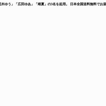
ダー 「花木ゆう」「広田ゆあ」「靖夏」の3名を起用。
日本全国送料無料
でお