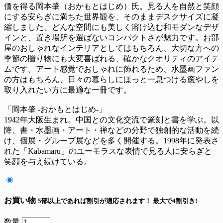
価を得る岡本肇（おかもとはじめ）氏。見る人を自然と笑顔
にする安らぎに満ちた世界観を、そのままデスクサイズに凝
縮しました。どんな空間にも美しく溶け込む和モダンなデザ
インと、置き場所を選ばないコンパクトさが魅力です。お部
屋のおしゃれなインテリアとしてはもちろん、大切な方への
季節の贈り物にも大変喜ばれる、確かなクオリティのアイテ
ムです。アート感覚でおしゃれに飾れるため、水墨画ファン
の方はもちろん、日々の暮らしにほっと一息つける癒やしを
取り入れたい方に最適な一冊です。
「岡本肇 -おかもとはじめ-」
1942年大阪生まれ。中国との文化交流で篆刻と書を学ぶ。以
降、書・水墨画・アート・禅などの分野で独創的な活動を続
け、個展・グループ展などを多く開催する。1998年に発表さ
れた「Kabamaru」のユーモラスな表情で見る人に安らぎと
笑顔を与え続けている。
お買い物
5部以上であれば割引が適応されます！
最大で4割引き!
数量