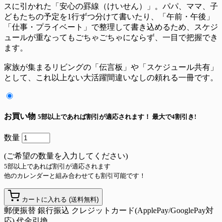
スに引かれた「安心の罫線（けいせん）」。パパ、ママ、子
どもたちの予定を1行ずつ分けて書いたり、「午前・午後」
「仕事・プライベート」で整理して書き込めるため、スケジ
ュールが重なってもごちゃごちゃにならず、一目で把握でき
ます。
家族が集まるリビングの「伝言板」や「スケジュール共有」
として、これ以上ない大活躍間違いなしの頼れる一冊です。
お買い物
5部以上であれば割引が適応されます！
最大で4割引き!
数量
(ご希望の数量を入力してください)
5部以上であれば割引が適応されます
他のカレンダーと組み合わせても割引可能です！
カートに入れる
(送料無料)
郵便振替
銀行振込
クレジットカード(ApplePay/GooglePay対
応)
代金引換