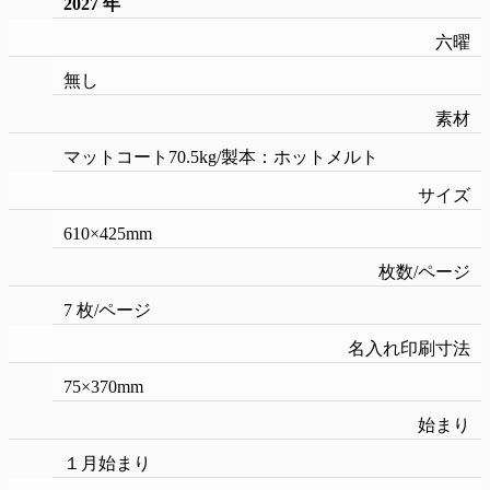
2027 年
六曜
無し
素材
マットコート70.5kg/製本：ホットメルト
サイズ
610×425mm
枚数/ページ
7 枚/ページ
名入れ印刷寸法
75×370mm
始まり
１月始まり