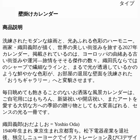
タイプ
壁掛けカレンダー
商品説明
洗練されたモダンな線画と、光あふれる色彩のハーモニー。
画家・織田義郎が描く、世界の美しい街並みを旅する2027年
カレンダー。掲載されているのは、ヨーロッパの由緒ある古
い街並みや運河―旅情をそそる傑作の数々。織田氏ならでは
のシャープで繊細なラインと、まるで光が透過しているかの
ような鮮やかな色彩が、お部屋の退屈な壁面を洗練された
「おうちギャラリー」へと変貌させます。
毎日眺めても飽きることのないお洒落な風景カレンダーは、
ご自宅用にはもちろん、新築祝いや開店祝い、またアートを
愛する大切な方への季節の贈り物としても大変喜ばれる、セ
ンスの光る一冊です。
織田義郎(おだよしお = Yoshio Oda)
1940年生まれ 東京生まれ京都育ち。松下電器産業を退社
後、独立しニューヨークでイラストレーション及びCIデザイ